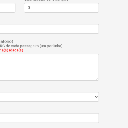
atório)
G de cada passageiro (um por linha)
 a(s) idade(s)