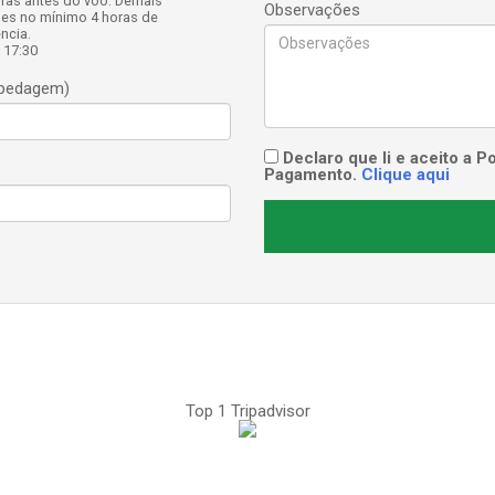
ras antes do voo. Demais
Observações
des no mínimo 4 horas de
ncia.
 17:30
spedagem)
Declaro que li e aceito a 
Pagamento.
Clique aqui
Top 1 Tripadvisor